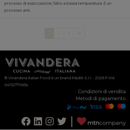
processo di essiccazione, fatto a bassa temperatura. È un
processo anti...
1
2
© Vivandera Italian Food è un brand R&ditt S.r.l. - 2026 P.IVA
04132770654
Condizioni di vendita
Metodi di pagamento
|
mtn
company