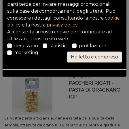
parti terze per inviare messaggi promozionali
PACCHERI LISCI -
sulla base dei comportamenti degli utenti. Può
PASTA DI GRAGNANO
conoscere i dettagli consultando la nostra
cookie
IGP
policy
e la nostra
privacy policy
Acconsenta ai nostri cookie per continuare ad
utilizzare il nostro sito web
La nostra pasta artigianale, viene esaltata dalla qualità della
necessario
statistici
profilazione
semola, ottenuta da grano 100% italiano e dal lento e graduale
marketing
processo di essiccazione, fatto a bassa temperatura. È un
Ho letto e compreso
processo anti...
Cod. CPPS03
PACCHERI RIGATI -
PASTA DI GRAGNANO
IGP
La nostra pasta artigianale, viene esaltata dalla qualità della
semola, ottenuta da grano 100% italiano e dal lento e graduale