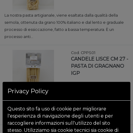
La nostra pasta artigianale, viene esaltata dalla qualità della
semola, ottenuta da grano 100% italiano e dal lento e graduale
processo di essiccazione, fatto a bassa temperatura. È un
processo anti...
Cod. CPPS01
CANDELE LISCE CM 27 -
PASTA DI GRAGNANO
IGP
Privacy Policy
La nostra pasta artigianale, viene esaltata dalla qualità della
semola, ottenuta da grano 100% italiano e dal lento e graduale
Questo sito fa uso di cookie per migliorare
processo di essiccazione, fatto a bassa temperatura. È un
l'esperienza di navigazione degli utenti e per
processo anti...
raccogliere informazioni sull'utilizzo del sito
stesso. Utilizziamo sia cookie tecnici sia cookie di
Cod. CPPS02